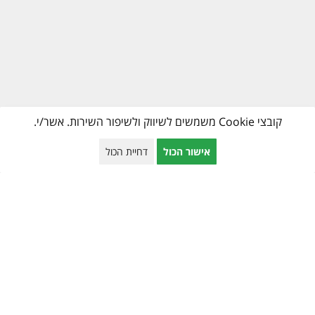
קובצי Cookie משמשים לשיווק ולשיפור השירות. אשר/י.
לקוחות ממליצים
אישור הכול
דחיית הכול
תודה רבה על הדברת עכברים
במהירות.
דוד
ירושלים